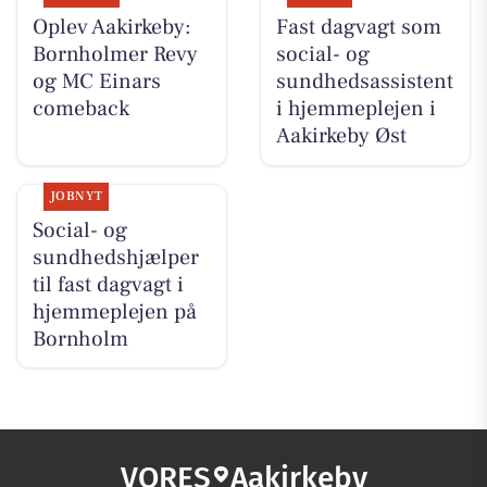
Oplev Aakirkeby:
Fast dagvagt som
Bornholmer Revy
social- og
og MC Einars
sundhedsassistent
comeback
i hjemmeplejen i
Aakirkeby Øst
JOBNYT
Social- og
sundhedshjælper
til fast dagvagt i
hjemmeplejen på
Bornholm
VORES
Aakirkeby