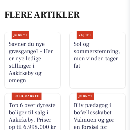
FLERE ARTIKLER
JOBNYT
VEJRET
Savner du nye
Sol og
græsgange? - Her
sommerstemning,
er nye ledige
men vinden tager
stillinger i
fat
Aakirkeby og
omegn
BOLIGMARKED
JOBNYT
Top 6 over dyreste
Bliv pædagog i
boliger til salg i
bofællesskabet
Aakirkeby. Priser
Valmuen og gør
op til 6.998.000 kr
en forskel for