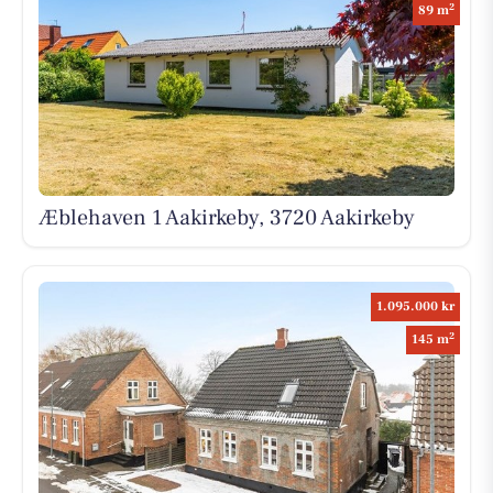
2
89 m
Æblehaven 1 Aakirkeby, 3720 Aakirkeby
1.095.000 kr
2
145 m