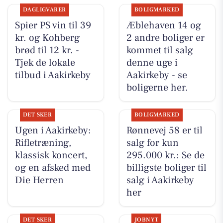
DAGLIGVARER
BOLIGMARKED
Spier PS vin til 39
Æblehaven 14 og
kr. og Kohberg
2 andre boliger er
brød til 12 kr. -
kommet til salg
Tjek de lokale
denne uge i
tilbud i Aakirkeby
Aakirkeby - se
boligerne her.
DET SKER
BOLIGMARKED
Ugen i Aakirkeby:
Rønnevej 58 er til
Rifletræning,
salg for kun
klassisk koncert,
295.000 kr.: Se de
og en afsked med
billigste boliger til
Die Herren
salg i Aakirkeby
her
DET SKER
JOBNYT