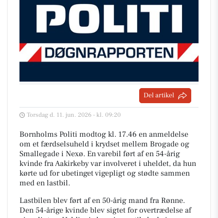
Del artikel
Torsdag d. 11. jun. 2026 - kl. 09:20
Bornholms Politi modtog kl. 17.46 en anmeldelse
om et færdselsuheld i krydset mellem Brogade og
Smallegade i Nexø. En varebil ført af en 54-årig
kvinde fra Aakirkeby var involveret i uheldet, da hun
kørte ud for ubetinget vigepligt og stødte sammen
med en lastbil.
Lastbilen blev ført af en 50-årig mand fra Rønne.
Den 54-årige kvinde blev sigtet for overtrædelse af