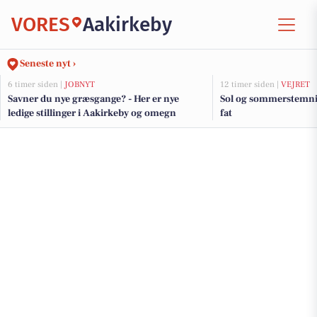
VORES
Aakirkeby
Seneste nyt ›
6 timer siden |
JOBNYT
12 timer siden |
VEJRET
Savner du nye græsgange? - Her er nye
Sol og sommerstemni
ledige stillinger i Aakirkeby og omegn
fat