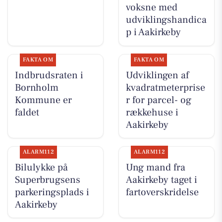
voksne med
udviklingshandica
p i Aakirkeby
FAKTA OM
FAKTA OM
Indbrudsraten i
Udviklingen af
Bornholm
kvadratmeterprise
Kommune er
r for parcel- og
faldet
rækkehuse i
Aakirkeby
ALARM112
ALARM112
Bilulykke på
Ung mand fra
Superbrugsens
Aakirkeby taget i
parkeringsplads i
fartoverskridelse
Aakirkeby