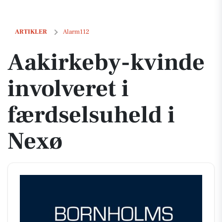
Aakirkeby-kvinde involveret i færdselsuheld i Nexø
ARTIKLER
Alarm112
Aakirkeby-kvinde
involveret i
færdselsuheld i
Nexø