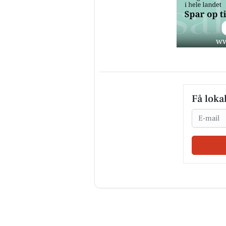
Få loka
Email