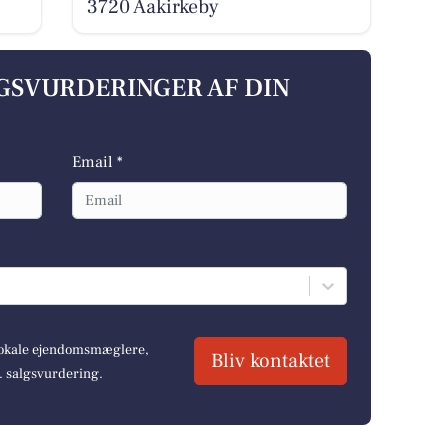
3720 Aakirkeby
LGSVURDERINGER AF DIN
Email *
 lokale ejendomsmæglere,
Bliv kontaktet
r. salgsvurdering.