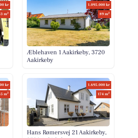
00 kr
1.095.000 kr
2
2
33 m
89 m
Æblehaven 1 Aakirkeby, 3720
Aakirkeby
00 kr
1.695.000 kr
2
2
45 m
174 m
Hans Rømersvej 21 Aakirkeby,