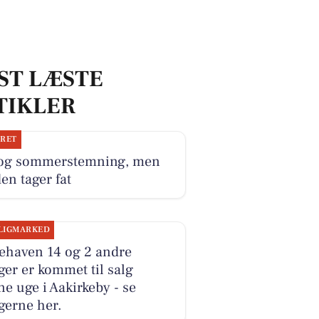
ST LÆSTE
TIKLER
JRET
 og sommerstemning, men
en tager fat
LIGMARKED
ehaven 14 og 2 andre
ger er kommet til salg
e uge i Aakirkeby - se
gerne her.