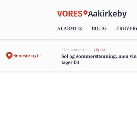
VORES
Aakirkeby
ALARM112
BOLIG
ERHVER
31 minutter siden |
VEJRET
Seneste nyt ›
Sol og sommerstemning, men vi
tager fat