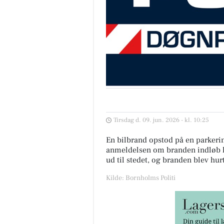
Tirsdag d. 09. jun. 2026 - kl. 10:25
En bilbrand opstod på en parkerin
anmeldelsen om branden indløb kl
ud til stedet, og branden blev hurt
Kilde: Bornholms Politi