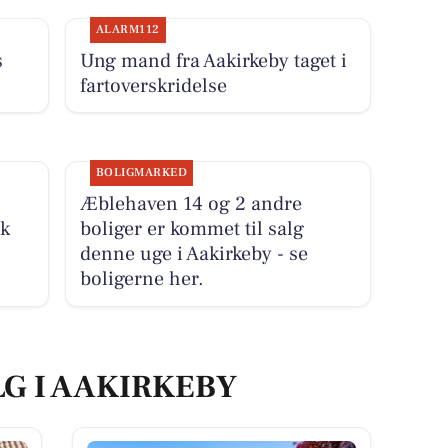
ALARM112
s
Ung mand fra Aakirkeby taget i
fartoverskridelse
BOLIGMARKED
Æblehaven 14 og 2 andre
ek
boliger er kommet til salg
denne uge i Aakirkeby - se
boligerne her.
LG I AAKIRKEBY