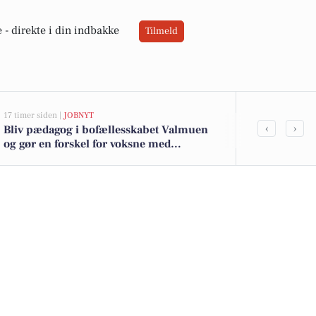
 -
direkte i din indbakke
Tilmeld
17 timer siden |
JOBNYT
03-08-2026 12:25
‹
›
Bliv pædagog i bofællesskabet Valmuen
Bilulykke p
og gør en forskel for voksne med
parkeringspl
udviklingshandicap i Aakirkeby