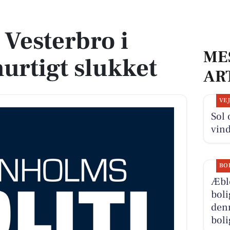
igt slukket
 Vesterbro i
ME
urtigt slukket
AR
VE
Sol
vind
BO
Æbl
boli
denn
boli