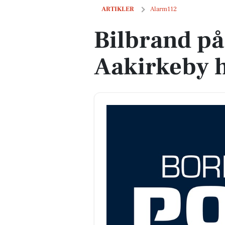
Bilbrand på Vesterbro i Aakirkeby hurt
ARTIKLER
Alarm112
Bilbrand på
Aakirkeby h