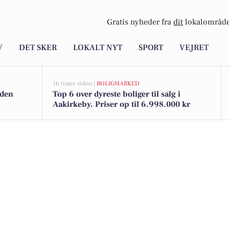
Gratis nyheder fra
dit
lokalområde
V
DET SKER
LOKALT NYT
SPORT
VEJRET
16 timer siden |
BOLIGMARKED
nden
Top 6 over dyreste boliger til salg i
Aakirkeby. Priser op til 6.998.000 kr