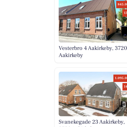
845.0
1
Vesterbro 4 Aakirkeby, 3720
Aakirkeby
1.095.0
1
Svanekegade 23 Aakirkeby,