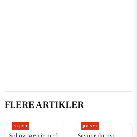
FLERE ARTIKLER
VEJRET
JOBNYT
Sol og tørvejr med
Savner du nye