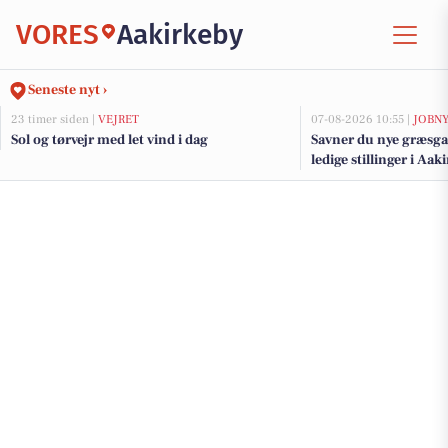
VORES
Aakirkeby
Seneste nyt ›
23 timer siden |
VEJRET
07-08-2026 10:55 |
JOBN
Sol og tørvejr med let vind i dag
Savner du nye græsga
ledige stillinger i A