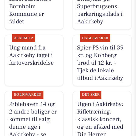
Bornholm
Superbrugsens
Kommune er
parkeringsplads i
faldet
Aakirkeby
ALARM112
DAGLIGVARER
Ung mand fra
Spier PS vin til 39
Aakirkeby taget i
kr. og Kohberg
fartoverskridelse
brød til 12 kr. -
Tjek de lokale
tilbud i Aakirkeby
BOLIGMARKED
DET SKER
Æblehaven 14 og
Ugen i Aakirkeby:
2 andre boliger er
Rifletræning,
kommet til salg
klassisk koncert,
denne uge i
og en afsked med
Aakirkeby - se
Die Herren