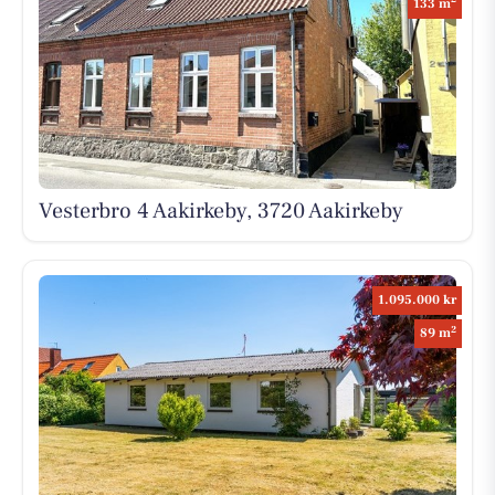
133 m
Vesterbro 4 Aakirkeby, 3720 Aakirkeby
1.095.000 kr
2
89 m