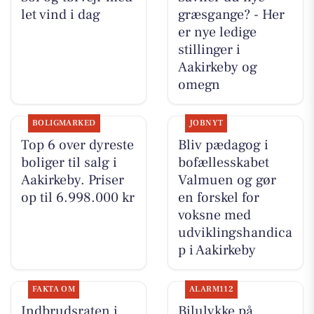
let vind i dag
græsgange? - Her
er nye ledige
stillinger i
Aakirkeby og
omegn
BOLIGMARKED
JOBNYT
Top 6 over dyreste
Bliv pædagog i
boliger til salg i
bofællesskabet
Aakirkeby. Priser
Valmuen og gør
op til 6.998.000 kr
en forskel for
voksne med
udviklingshandica
p i Aakirkeby
FAKTA OM
ALARM112
Indbrudsraten i
Bilulykke på