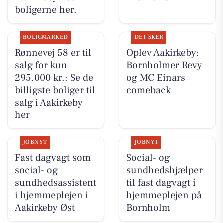
boligerne her.
BOLIGMARKED
DET SKER
Rønnevej 58 er til
Oplev Aakirkeby:
salg for kun
Bornholmer Revy
295.000 kr.: Se de
og MC Einars
billigste boliger til
comeback
salg i Aakirkeby
her
JOBNYT
JOBNYT
Fast dagvagt som
Social- og
social- og
sundhedshjælper
sundhedsassistent
til fast dagvagt i
i hjemmeplejen i
hjemmeplejen på
Aakirkeby Øst
Bornholm