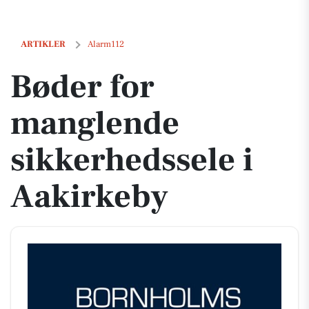
Bøder for manglende sikkerhedssele i Aakirkeby
ARTIKLER
Alarm112
Bøder for
manglende
sikkerhedssele i
Aakirkeby