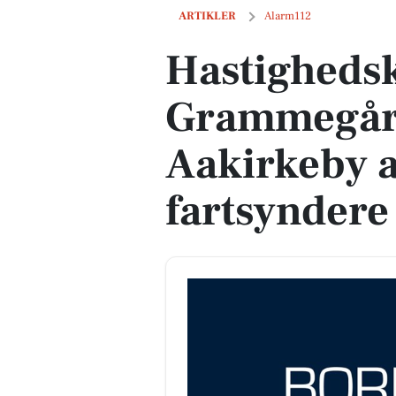
Hastighedskontrol på Grammegårdsvej i
ARTIKLER
Alarm112
Hastighedsk
Grammegård
Aakirkeby a
fartsyndere