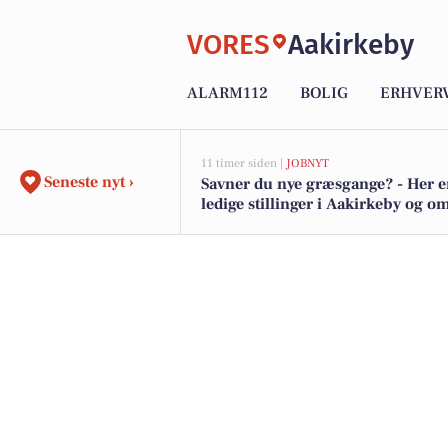
VORES
Aakirkeby
ALARM112
BOLIG
ERHVER
11 timer siden |
JOBNYT
Seneste nyt ›
Savner du nye græsgange? - Her e
ledige stillinger i Aakirkeby og 