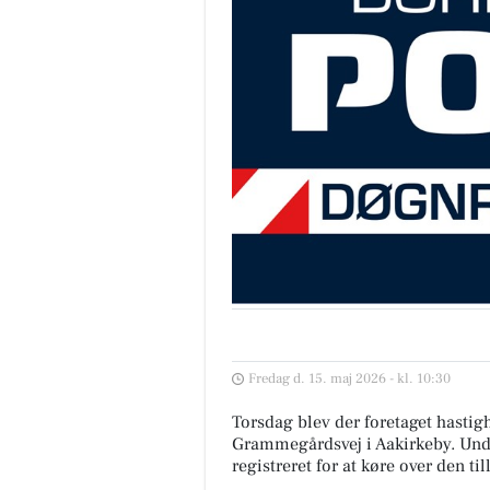
Fredag d. 15. maj 2026 - kl. 10:30
Torsdag blev der foretaget hasti
Grammegårdsvej i Aakirkeby. Unde
registreret for at køre over den t