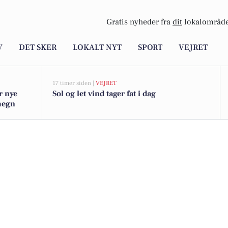
Gratis nyheder fra
dit
lokalområde
V
DET SKER
LOKALT NYT
SPORT
VEJRET
17 timer siden |
VEJRET
r nye
Sol og let vind tager fat i dag
omegn