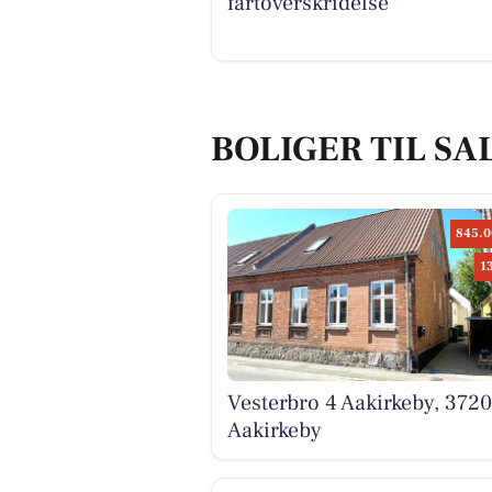
fartoverskridelse
BOLIGER TIL SA
845.0
1
Vesterbro 4 Aakirkeby, 3720
Aakirkeby