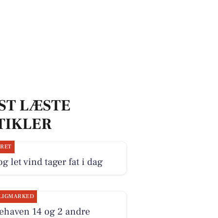
ST LÆSTE
TIKLER
JRET
og let vind tager fat i dag
LIGMARKED
ehaven 14 og 2 andre