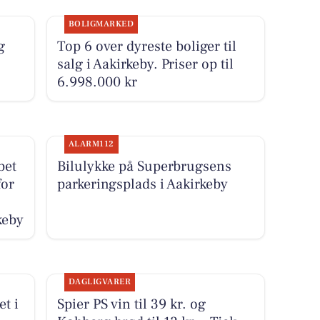
BOLIGMARKED
g
Top 6 over dyreste boliger til
salg i Aakirkeby. Priser op til
6.998.000 kr
ALARM112
bet
Bilulykke på Superbrugsens
for
parkeringsplads i Aakirkeby
keby
DAGLIGVARER
t i
Spier PS vin til 39 kr. og