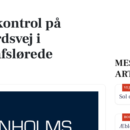
 Aakirkeby afslørede fartsyndere
ontrol på
svej i
fslørede
ME
AR
VE
Sol 
BO
Æbl