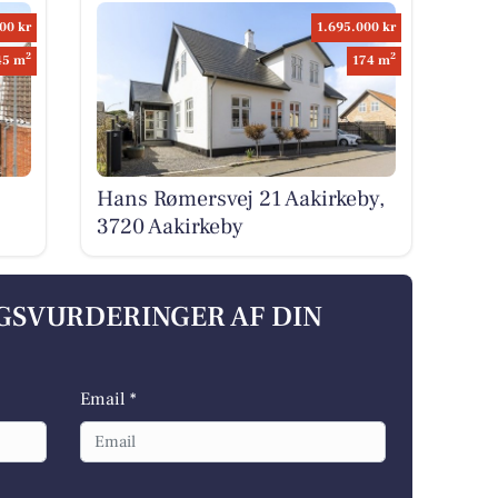
00 kr
1.695.000 kr
2
2
45 m
174 m
Hans Rømersvej 21 Aakirkeby,
3720 Aakirkeby
LGSVURDERINGER AF DIN
Email *