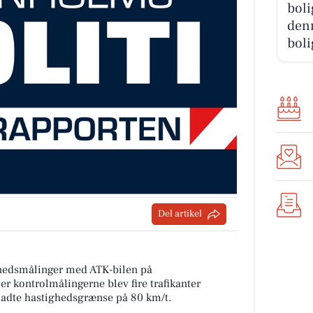
boli
denn
boli
Del artikel
ghedsmålinger med ATK-bilen på
r kontrolmålingerne blev fire trafikanter
illadte hastighedsgrænse på 80 km/t.