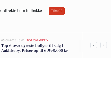
 -
direkte i din indbakke
Tilmeld
05-08-2026 13:02 |
BOLIGMARKED
05-08-2026 11:44
‹
›
Top 6 over dyreste boliger til salg i
Bliv pædago
Aakirkeby. Priser op til 6.998.000 kr
og gør en fo
udviklingsh