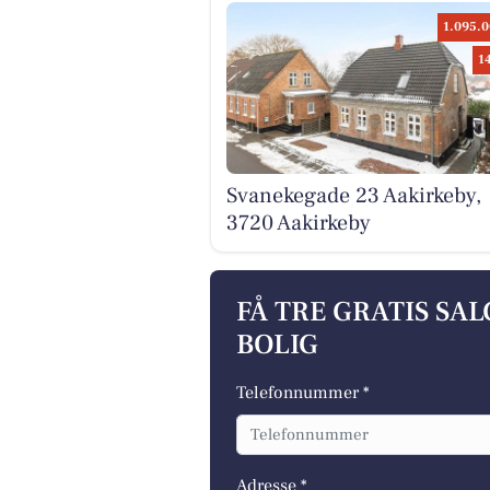
1.095.0
1
Svanekegade 23 Aakirkeby,
3720 Aakirkeby
FÅ TRE GRATIS SA
BOLIG
Telefonnummer *
Adresse *