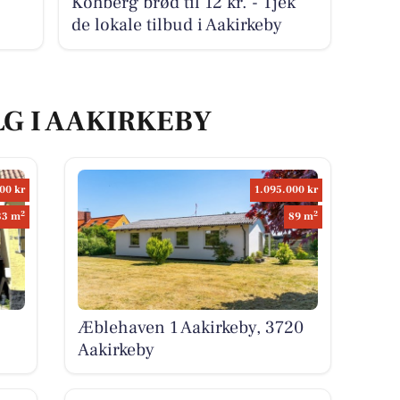
Kohberg brød til 12 kr. - Tjek
de lokale tilbud i Aakirkeby
LG I AAKIRKEBY
00 kr
1.095.000 kr
2
2
33 m
89 m
Æblehaven 1 Aakirkeby, 3720
Aakirkeby