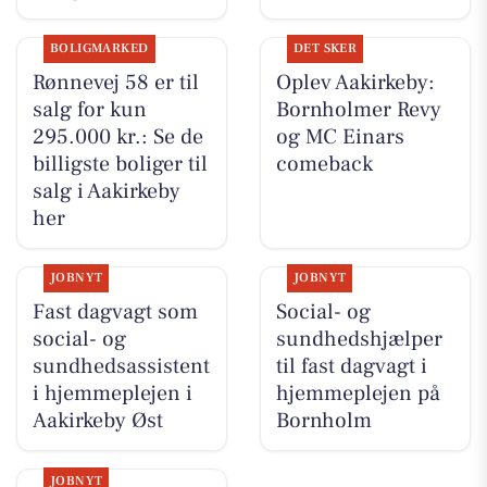
BOLIGMARKED
DET SKER
Rønnevej 58 er til
Oplev Aakirkeby:
salg for kun
Bornholmer Revy
295.000 kr.: Se de
og MC Einars
billigste boliger til
comeback
salg i Aakirkeby
her
JOBNYT
JOBNYT
Fast dagvagt som
Social- og
social- og
sundhedshjælper
sundhedsassistent
til fast dagvagt i
i hjemmeplejen i
hjemmeplejen på
Aakirkeby Øst
Bornholm
JOBNYT