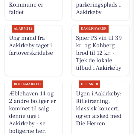
Kommune er
parkeringsplads i
faldet
Aakirkeby
ALARM112
DAGLIGVARER
Ung mand fra
Spier PS vin til 39
Aakirkeby taget i
kr. og Kohberg
fartoverskridelse
brød til 12 kr. -
Tjek de lokale
tilbud i Aakirkeby
BOLIGMARKED
DET SKER
Æblehaven 14 og
Ugen i Aakirkeby:
2 andre boliger er
Rifletræning,
kommet til salg
klassisk koncert,
denne uge i
og en afsked med
Aakirkeby - se
Die Herren
boligerne her.