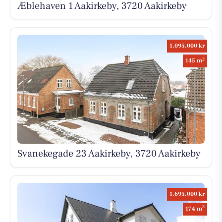
Æblehaven 1 Aakirkeby, 3720 Aakirkeby
1.095.000 kr
2
145 m
Svanekegade 23 Aakirkeby, 3720 Aakirkeby
1.695.000 kr
2
174 m