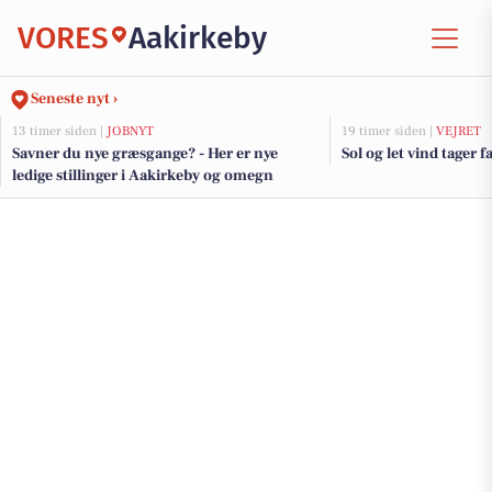
VORES
Aakirkeby
Seneste nyt ›
13 timer siden |
JOBNYT
19 timer siden |
VEJRET
Savner du nye græsgange? - Her er nye
Sol og let vind tager fa
ledige stillinger i Aakirkeby og omegn