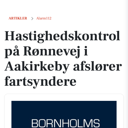
Hastighedskontrol på Rønnevej i Aakirkeby afslører fartsyndere
ARTIKLER
Alarm112
Hastighedskontrol
på Rønnevej i
Aakirkeby afslører
fartsyndere