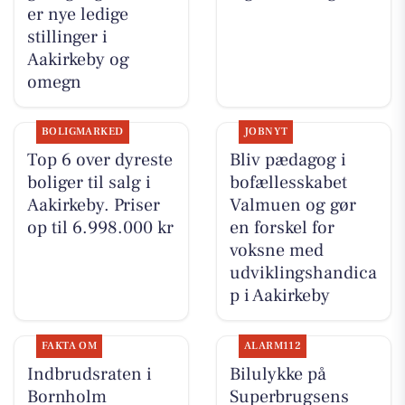
er nye ledige
stillinger i
Aakirkeby og
omegn
BOLIGMARKED
JOBNYT
Top 6 over dyreste
Bliv pædagog i
boliger til salg i
bofællesskabet
Aakirkeby. Priser
Valmuen og gør
op til 6.998.000 kr
en forskel for
voksne med
udviklingshandica
p i Aakirkeby
FAKTA OM
ALARM112
Indbrudsraten i
Bilulykke på
Bornholm
Superbrugsens