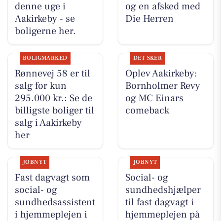
denne uge i
og en afsked med
Aakirkeby - se
Die Herren
boligerne her.
BOLIGMARKED
DET SKER
Rønnevej 58 er til
Oplev Aakirkeby:
salg for kun
Bornholmer Revy
295.000 kr.: Se de
og MC Einars
billigste boliger til
comeback
salg i Aakirkeby
her
JOBNYT
JOBNYT
Fast dagvagt som
Social- og
social- og
sundhedshjælper
sundhedsassistent
til fast dagvagt i
i hjemmeplejen i
hjemmeplejen på