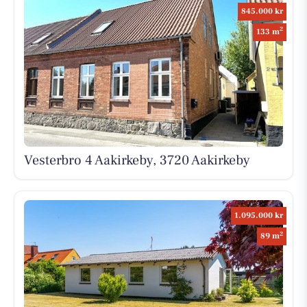
845.000 kr
2
133 m
Vesterbro 4 Aakirkeby, 3720 Aakirkeby
1.095.000 kr
2
89 m