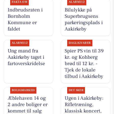
FAKTA OM
ALARM112
Indbrudsraten i
Bilulykke på
Bornholm
Superbrugsens
Kommune er
parkeringsplads i
faldet
Aakirkeby
ALARM112
DAGLIGVARER
Ung mand fra
Spier PS vin til 39
Aakirkeby taget i
kr. og Kohberg
fartoverskridelse
brød til 12 kr. -
Tjek de lokale
tilbud i Aakirkeby
BOLIGMARKED
DET SKER
Æblehaven 14 og
Ugen i Aakirkeby:
2 andre boliger er
Rifletræning,
kommet til salg
klassisk koncert,