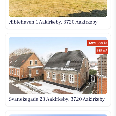
Æblehaven 1 Aakirkeby, 3720 Aakirkeby
1.095.000 kr
2
145 m
Svanekegade 23 Aakirkeby, 3720 Aakirkeby