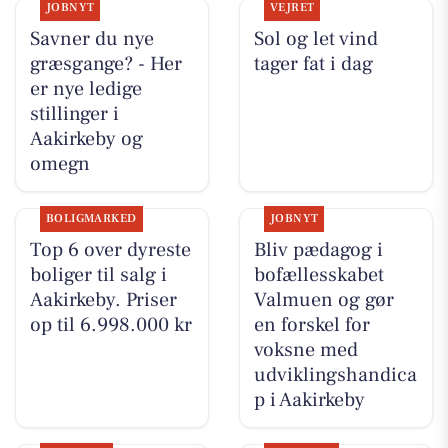
JOBNYT
VEJRET
Savner du nye
Sol og let vind
græsgange? - Her
tager fat i dag
er nye ledige
stillinger i
Aakirkeby og
omegn
BOLIGMARKED
JOBNYT
Top 6 over dyreste
Bliv pædagog i
boliger til salg i
bofællesskabet
Aakirkeby. Priser
Valmuen og gør
op til 6.998.000 kr
en forskel for
voksne med
udviklingshandica
p i Aakirkeby