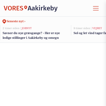
VORES
Aakirkeby
Seneste nyt ›
2 timer siden |
JOBNYT
8 timer siden |
VEJRET
Savner du nye græsgange? - Her er nye
Sol og let vind tager fa
ledige stillinger i Aakirkeby og omegn