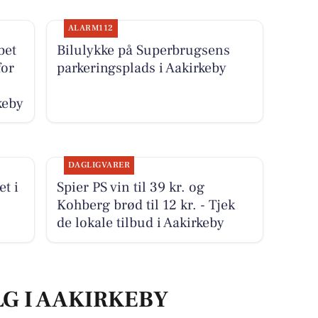
ALARM112
bet
Bilulykke på Superbrugsens
for
parkeringsplads i Aakirkeby
keby
DAGLIGVARER
t i
Spier PS vin til 39 kr. og
Kohberg brød til 12 kr. - Tjek
de lokale tilbud i Aakirkeby
LG I AAKIRKEBY