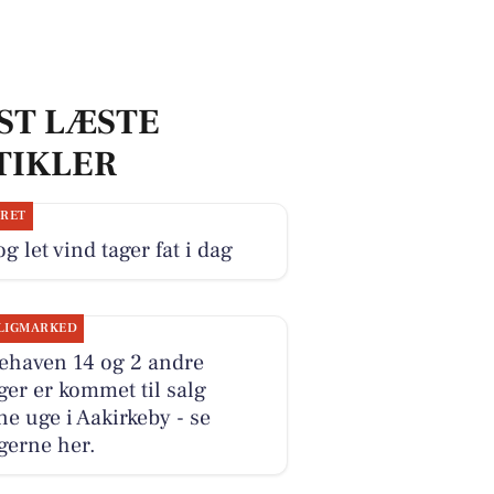
ST LÆSTE
TIKLER
JRET
og let vind tager fat i dag
LIGMARKED
ehaven 14 og 2 andre
ger er kommet til salg
e uge i Aakirkeby - se
gerne her.