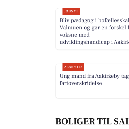
JOBNYT
Bliv pædagog i bofællesska
Valmuen og gør en forskel 
voksne med
udviklingshandicap i Aakir
ALARM112
Ung mand fra Aakirkeby tage
fartoverskridelse
BOLIGER TIL SA