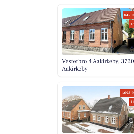
845.0
1
Vesterbro 4 Aakirkeby, 3720
Aakirkeby
1.095.0
1