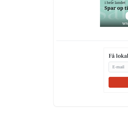
Få loka
Email