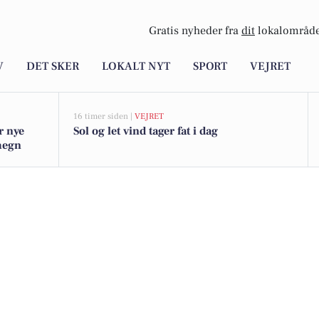
Gratis nyheder fra
dit
lokalområde
V
DET SKER
LOKALT NYT
SPORT
VEJRET
16 timer siden |
VEJRET
r nye
Sol og let vind tager fat i dag
omegn