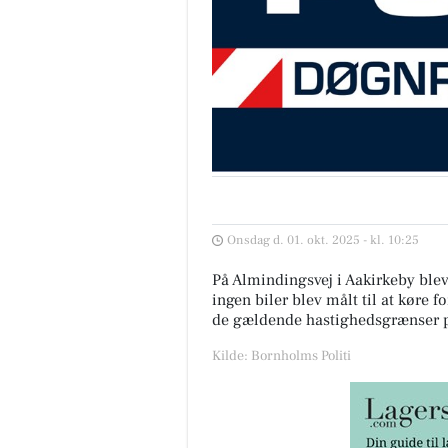
Onsdag d. 01. okt. 2025 - kl. 10:25
På Almindingsvej i Aakirkeby blev
ingen biler blev målt til at køre fo
de gældende hastighedsgrænser p
Kilde: Bornholms Politi