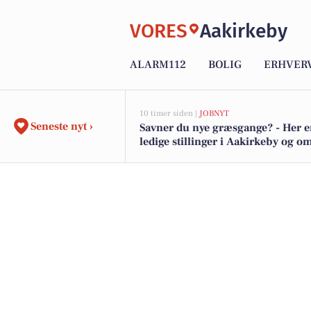
VORES
Aakirkeby
ALARM112
BOLIG
ERHVER
10 timer siden |
JOBNYT
Seneste nyt ›
Savner du nye græsgange? - Her e
ledige stillinger i Aakirkeby og 