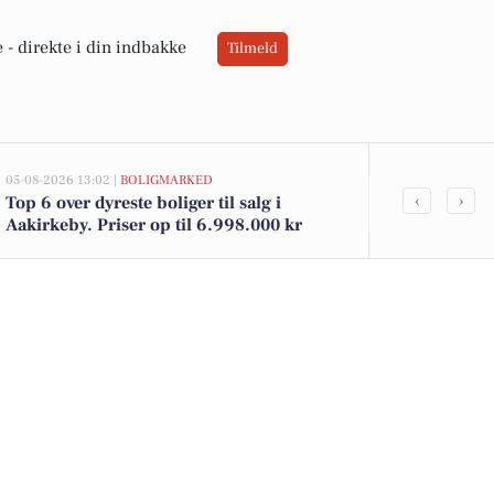
 -
direkte i din indbakke
Tilmeld
05-08-2026 13:02 |
BOLIGMARKED
05-08-2026 11:44
‹
›
Top 6 over dyreste boliger til salg i
Bliv pædago
Aakirkeby. Priser op til 6.998.000 kr
og gør en fo
udviklingsh