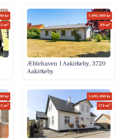
00 kr
1.095.000 kr
2
2
33 m
89 m
Æblehaven 1 Aakirkeby, 3720
Aakirkeby
00 kr
1.695.000 kr
2
2
45 m
174 m