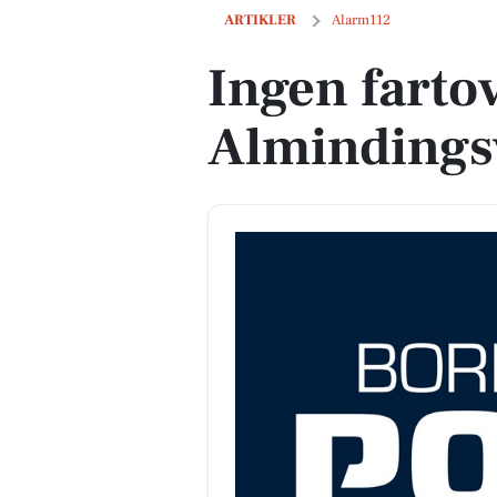
Ingen fartoverskridelser på Almindings
ARTIKLER
Alarm112
Ingen farto
Almindingsv