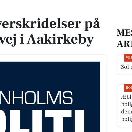
vej i Aakirkeby
verskridelser på
ME
ej i Aakirkeby
AR
VE
Sol 
BO
Æbl
boli
denn
boli