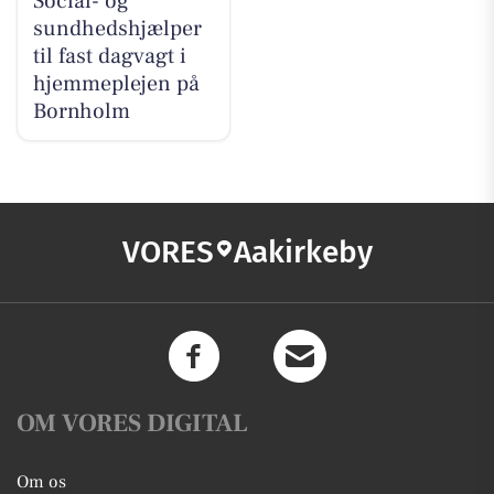
Social- og
sundhedshjælper
til fast dagvagt i
hjemmeplejen på
Bornholm
VORES
Aakirkeby
OM VORES DIGITAL
Om os