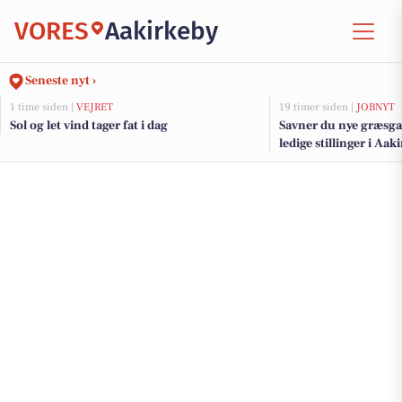
VORES
Aakirkeby
Seneste nyt ›
1 time siden |
VEJRET
19 timer siden |
JOBNYT
Sol og let vind tager fat i dag
Savner du nye græsga
ledige stillinger i A