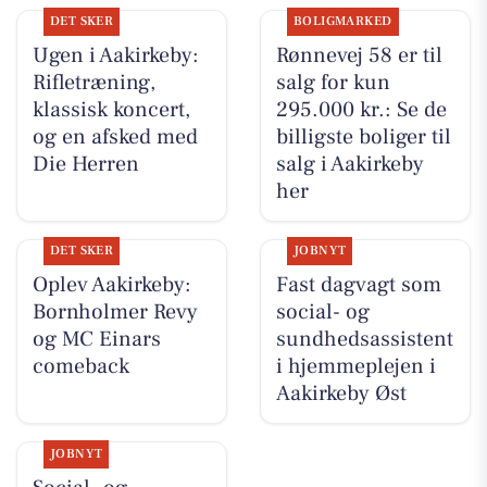
DET SKER
BOLIGMARKED
Ugen i Aakirkeby:
Rønnevej 58 er til
Rifletræning,
salg for kun
klassisk koncert,
295.000 kr.: Se de
og en afsked med
billigste boliger til
Die Herren
salg i Aakirkeby
her
DET SKER
JOBNYT
Oplev Aakirkeby:
Fast dagvagt som
Bornholmer Revy
social- og
og MC Einars
sundhedsassistent
comeback
i hjemmeplejen i
Aakirkeby Øst
JOBNYT