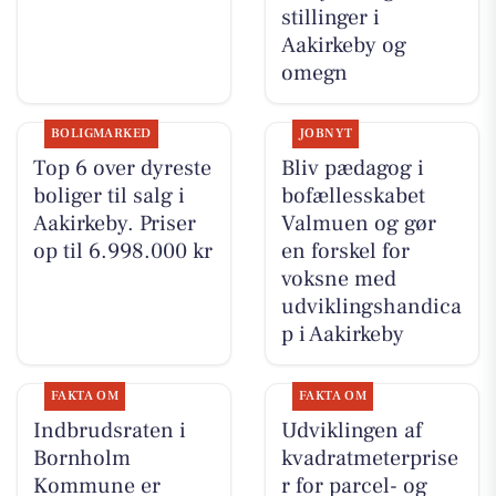
stillinger i
Aakirkeby og
omegn
BOLIGMARKED
JOBNYT
Top 6 over dyreste
Bliv pædagog i
boliger til salg i
bofællesskabet
Aakirkeby. Priser
Valmuen og gør
op til 6.998.000 kr
en forskel for
voksne med
udviklingshandica
p i Aakirkeby
FAKTA OM
FAKTA OM
Indbrudsraten i
Udviklingen af
Bornholm
kvadratmeterprise
Kommune er
r for parcel- og