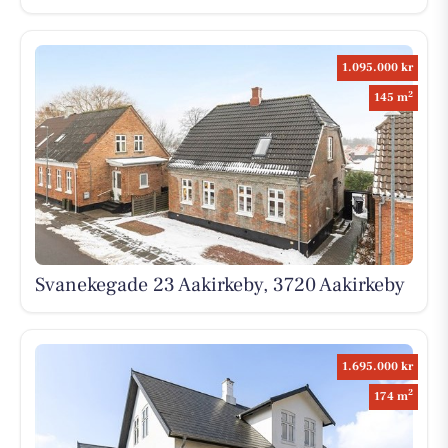
1.095.000 kr
2
145 m
Svanekegade 23 Aakirkeby, 3720 Aakirkeby
1.695.000 kr
2
174 m