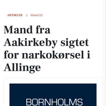
Mand fra Aakirkeby sigtet for narkokørsel i Allinge
ARTIKLER
Alarm112
Mand fra
Aakirkeby sigtet
for narkokørsel i
Allinge