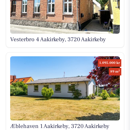
Vesterbro 4 Aakirkeby, 3720 Aakirkeby
1.095.000 kr
2
89 m
Æblehaven 1 Aakirkeby, 3720 Aakirkeby