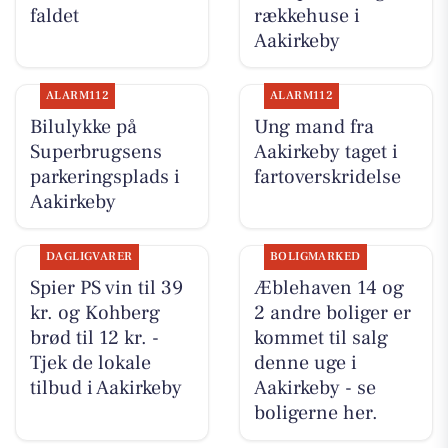
faldet
rækkehuse i
Aakirkeby
ALARM112
ALARM112
Bilulykke på
Ung mand fra
Superbrugsens
Aakirkeby taget i
parkeringsplads i
fartoverskridelse
Aakirkeby
DAGLIGVARER
BOLIGMARKED
Spier PS vin til 39
Æblehaven 14 og
kr. og Kohberg
2 andre boliger er
brød til 12 kr. -
kommet til salg
Tjek de lokale
denne uge i
tilbud i Aakirkeby
Aakirkeby - se
boligerne her.