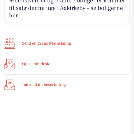
Æblehaven 14 og 2 andre boliger er kommet
til salg denne uge i Aakirkeby - se boligerne
her.
Send en gratis lykønskning
Opret mindeside
Indsend dit læserbidrag