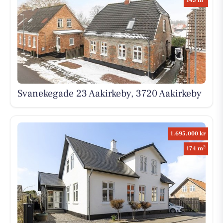
145 m
Svanekegade 23 Aakirkeby, 3720 Aakirkeby
1.695.000 kr
2
174 m