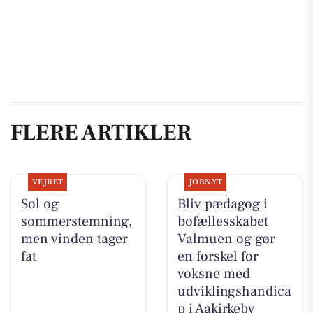
FLERE ARTIKLER
VEJRET
JOBNYT
Sol og
Bliv pædagog i
sommerstemning,
bofællesskabet
men vinden tager
Valmuen og gør
fat
en forskel for
voksne med
udviklingshandica
p i Aakirkeby