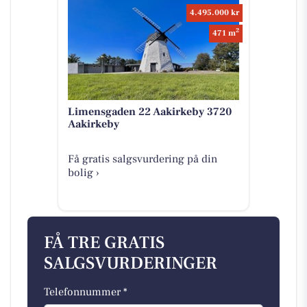
4.495.000 kr
2
471 m
Limensgaden 22 Aakirkeby 3720
Aakirkeby
Få gratis salgsvurdering på din
bolig ›
FÅ TRE GRATIS
SALGSVURDERINGER
Telefonnummer *