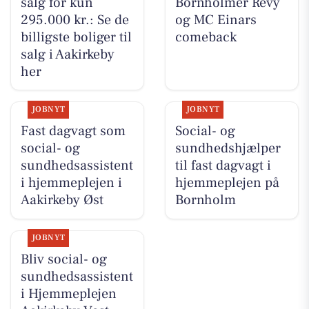
salg for kun
Bornholmer Revy
295.000 kr.: Se de
og MC Einars
billigste boliger til
comeback
salg i Aakirkeby
her
JOBNYT
JOBNYT
Fast dagvagt som
Social- og
social- og
sundhedshjælper
sundhedsassistent
til fast dagvagt i
i hjemmeplejen i
hjemmeplejen på
Aakirkeby Øst
Bornholm
JOBNYT
Bliv social- og
sundhedsassistent
i Hjemmeplejen