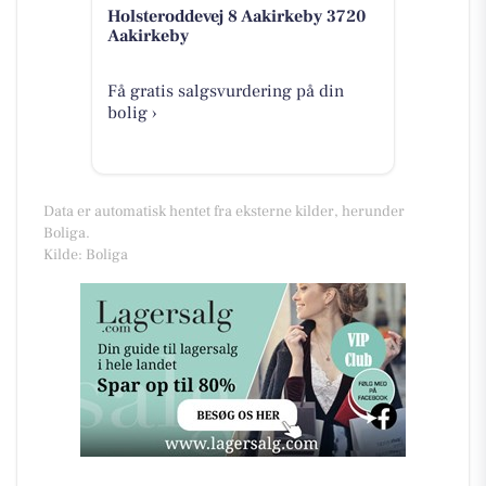
Holsteroddevej 8 Aakirkeby 3720
Aakirkeby
Få gratis salgsvurdering på din
bolig ›
Data er automatisk hentet fra eksterne kilder, herunder
Boliga.
Kilde: Boliga