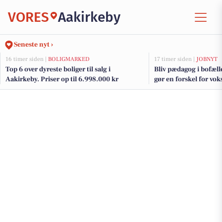
VORES
Aakirkeby
Seneste nyt ›
16 timer siden |
BOLIGMARKED
17 timer siden |
JOBNYT
Top 6 over dyreste boliger til salg i
Bliv pædagog i bofæl
Aakirkeby. Priser op til 6.998.000 kr
gør en forskel for vo
udviklingshandicap i