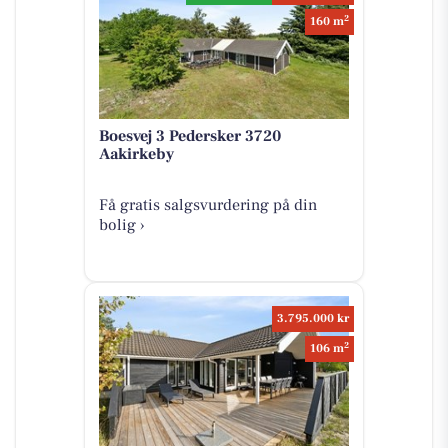
2
160 m
Boesvej 3 Pedersker 3720
Aakirkeby
Få gratis salgsvurdering på din
bolig ›
3.795.000 kr
2
106 m