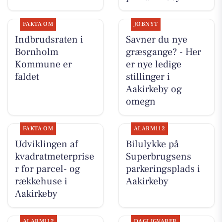
FAKTA OM
JOBNYT
Indbrudsraten i
Savner du nye
Bornholm
græsgange? - Her
Kommune er
er nye ledige
faldet
stillinger i
Aakirkeby og
omegn
FAKTA OM
ALARM112
Udviklingen af
Bilulykke på
kvadratmeterprise
Superbrugsens
r for parcel- og
parkeringsplads i
rækkehuse i
Aakirkeby
Aakirkeby
ALARM112
DAGLIGVARER