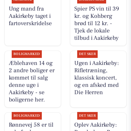
Ung mand fra
Spier PS vin til 39
Aakirkeby taget i
kr. og Kohberg
fartoverskridelse
brød til 12 kr. -
Tjek de lokale
tilbud i Aakirkeby
BOLIGMARKED
DET SKER
Æblehaven 14 og
Ugen i Aakirkeby:
2 andre boliger er
Rifletræning,
kommet til salg
klassisk koncert,
denne uge i
og en afsked med
Aakirkeby - se
Die Herren
boligerne her.
BOLIGMARKED
DET SKER
Rønnevej 58 er til
Oplev Aakirkeby: