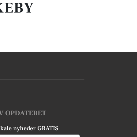
KEBY
V OPDATERET
okale nyheder GRATIS