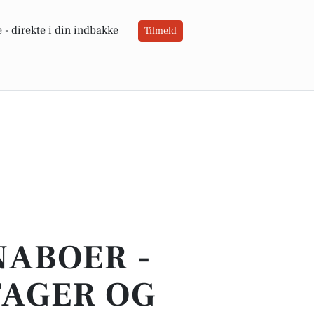
 -
direkte i din indbakke
Tilmeld
NABOER -
TAGER OG