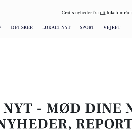
Gratis nyheder fra
dit
lokalområde
V
DET SKER
LOKALT NYT
SPORT
VEJRET
 NYT - MØD DINE 
NYHEDER, REPOR