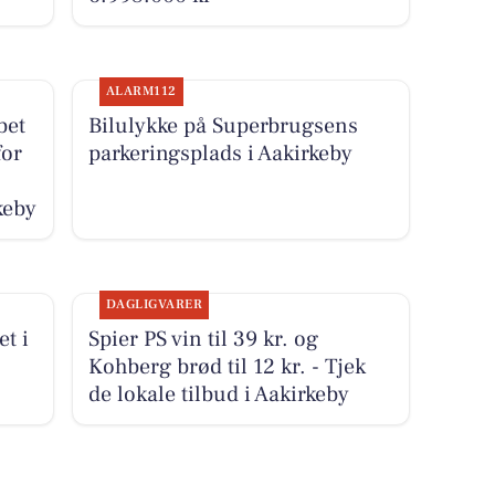
ALARM112
bet
Bilulykke på Superbrugsens
for
parkeringsplads i Aakirkeby
keby
DAGLIGVARER
t i
Spier PS vin til 39 kr. og
Kohberg brød til 12 kr. - Tjek
de lokale tilbud i Aakirkeby