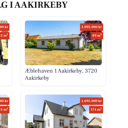
LG I AAKIRKEBY
00 kr
1.095.000 kr
2
2
33 m
89 m
Æblehaven 1 Aakirkeby, 3720
Aakirkeby
00 kr
1.695.000 kr
2
2
45 m
174 m