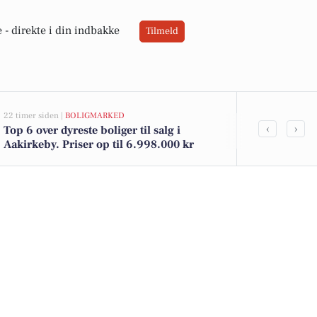
 -
direkte i din indbakke
Tilmeld
22 timer siden |
BOLIGMARKED
23 timer siden |
‹
›
Top 6 over dyreste boliger til salg i
Bliv pædago
Aakirkeby. Priser op til 6.998.000 kr
og gør en fo
udviklingsh