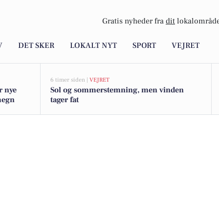
Gratis nyheder fra
dit
lokalområde
V
DET SKER
LOKALT NYT
SPORT
VEJRET
6 timer siden |
VEJRET
r nye
Sol og sommerstemning, men vinden
omegn
tager fat