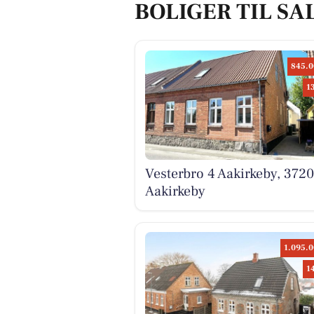
BOLIGER TIL SA
845.0
1
Vesterbro 4 Aakirkeby, 3720
Aakirkeby
1.095.0
1