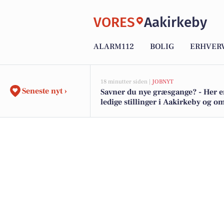
VORES
Aakirkeby
ALARM112
BOLIG
ERHVER
18 minutter siden |
JOBNYT
Seneste nyt ›
Savner du nye græsgange? - Her e
ledige stillinger i Aakirkeby og 