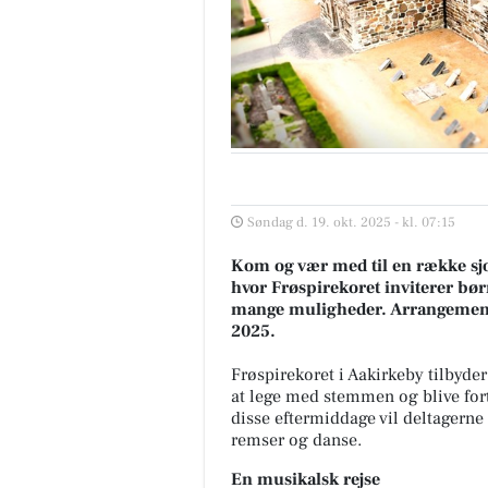
Søndag d. 19. okt. 2025 - kl. 07:15
Kom og vær med til en række sjo
hvor Frøspirekoret inviterer bør
mange muligheder. Arrangementet 
2025.
Frøspirekoret i Aakirkeby tilbyde
at lege med stemmen og blive for
disse eftermiddage vil deltagerne
remser og danse.
En musikalsk rejse