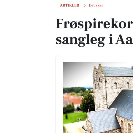
Frøspirekoret inviterer til sangleg i Aa
ARTIKLER
Det sker
Frøspirekore
sangleg i A