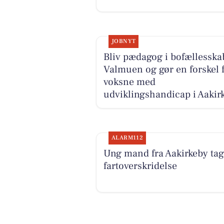
JOBNYT
Bliv pædagog i bofællesska
Valmuen og gør en forskel 
voksne med
udviklingshandicap i Aakir
ALARM112
Ung mand fra Aakirkeby tage
fartoverskridelse