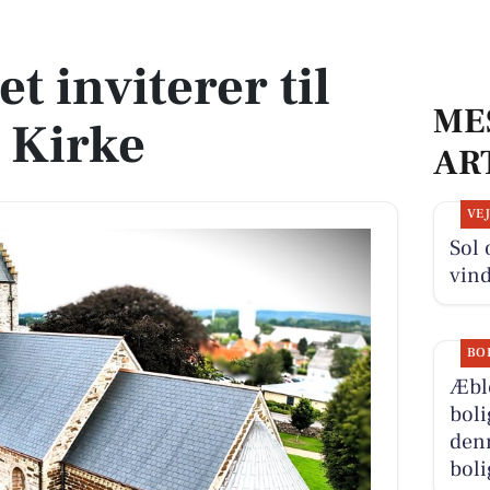
 Kirke
t inviterer til
ME
a Kirke
AR
VE
Sol
vind
BO
Æbl
boli
denn
boli