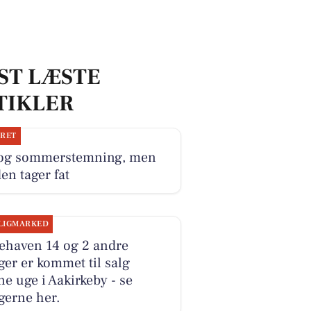
ST LÆSTE
TIKLER
JRET
 og sommerstemning, men
en tager fat
LIGMARKED
ehaven 14 og 2 andre
ger er kommet til salg
e uge i Aakirkeby - se
gerne her.