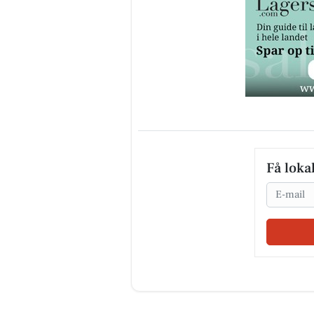
Få loka
Email