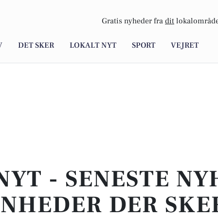
Gratis nyheder fra
dit
lokalområde
V
DET SKER
LOKALT NYT
SPORT
VEJRET
NYT - SENESTE N
NHEDER DER SKER