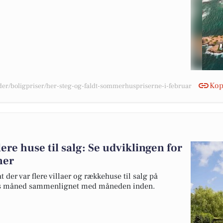
Kop
der/boligpriser/her-steg-og-faldt-sommerhuspriserne-i-februar
ere huse til salg: Se udviklingen for
her
t der var flere villaer og rækkehuse til salg på
rts måned sammenlignet med måneden inden.