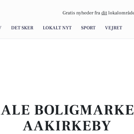
Gratis nyheder fra
dit
lokalområde
V
DET SKER
LOKALT NYT
SPORT
VEJRET
KALE BOLIGMARKED
AAKIRKEBY