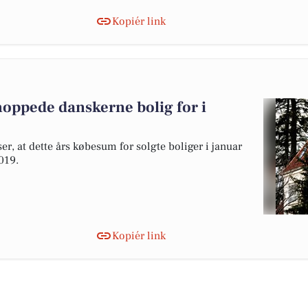
Kopiér link
hoppede danskerne bolig for i
er, at dette års købesum for solgte boliger i januar
019.
Kopiér link