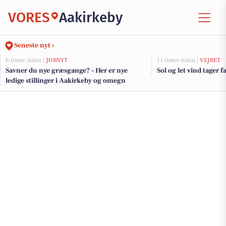
VORES
Aakirkeby
Seneste nyt ›
6 timer siden |
JOBNYT
11 timer siden |
VEJRET
Savner du nye græsgange? - Her er nye
Sol og let vind tager fa
ledige stillinger i Aakirkeby og omegn