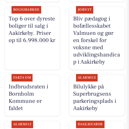
BOLIGMARKED
JOBNYT
Top 6 over dyreste
Bliv pædagog i
boliger til salg i
bofællesskabet
Aakirkeby. Priser
Valmuen og gør
op til 6.998.000 kr
en forskel for
voksne med
udviklingshandica
p i Aakirkeby
FAKTA OM
ALARM112
Indbrudsraten i
Bilulykke på
Bornholm
Superbrugsens
Kommune er
parkeringsplads i
faldet
Aakirkeby
ALARM112
DAGLIGVARER