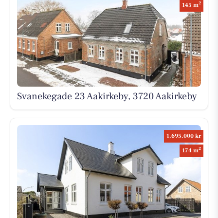
2
145 m
Svanekegade 23 Aakirkeby, 3720 Aakirkeby
1.695.000 kr
2
174 m