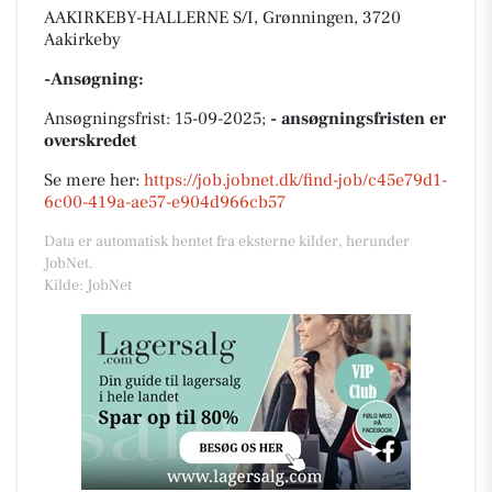
AAKIRKEBY-HALLERNE S/I, Grønningen, 3720
Aakirkeby
-Ansøgning:
Ansøgningsfrist: 15-09-2025;
- ansøgningsfristen er
overskredet
Se mere her:
https://job.jobnet.dk/find-job/c45e79d1-
6c00-419a-ae57-e904d966cb57
Data er automatisk hentet fra eksterne kilder, herunder
JobNet.
Kilde: JobNet