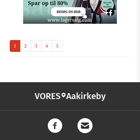
1
2
3
4
5
VORES
Aakirkeby