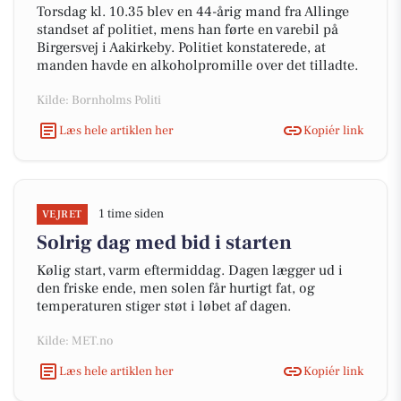
Torsdag kl. 10.35 blev en 44-årig mand fra Allinge
standset af politiet, mens han førte en varebil på
Birgersvej i Aakirkeby. Politiet konstaterede, at
manden havde en alkoholpromille over det tilladte.
Kilde: Bornholms Politi
Læs hele artiklen her
Kopiér link
1 time siden
VEJRET
Solrig dag med bid i starten
Kølig start, varm eftermiddag. Dagen lægger ud i
den friske ende, men solen får hurtigt fat, og
temperaturen stiger støt i løbet af dagen.
Kilde: MET.no
Læs hele artiklen her
Kopiér link