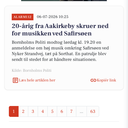
06-07-2026 10:25
ALARM112
20-årig fra Aakirkeby skruer ned
for musikken ved Safirsøen
Bornholms Politi modtog lørdag kl. 19.20 en
anmeldelse om høj musik omkring Safirsøen ved
Nyker Strandvej, tæt på Sorthat. En patrulje blev
sendt til stedet for at håndtere situationen.
Kilde: Bornholms Politi
Læs hele artiklen her
Kopiér link
1
2
3
4
5
6
7
...
63