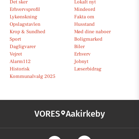
Det sker
Lokalt nyt
Erhvervsprofil
Mindeord
Lykønskning
Fakta om
Opslagstavlen
Husstand
Krop & Sundhed
Mød dine naboer
Sport
Boligmarked
Dagligvarer
Biler
Vejret
Erhverv
Alarm112
Jobnyt
Historisk
Læserbidrag
Kommunalvalg 2025
VORES
Aakirkeby