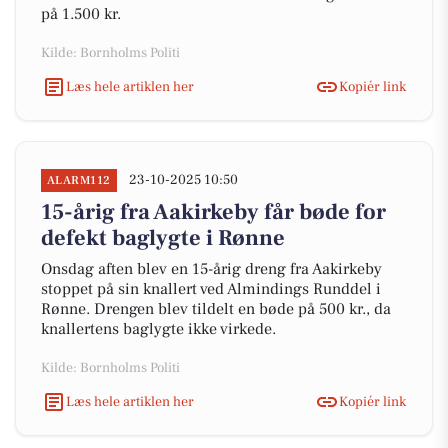
på 1.500 kr.
Kilde: Bornholms Politi
Læs hele artiklen her
Kopiér link
23-10-2025 10:50
ALARM112
15-årig fra Aakirkeby får bøde for
defekt baglygte i Rønne
Onsdag aften blev en 15-årig dreng fra Aakirkeby
stoppet på sin knallert ved Almindings Runddel i
Rønne. Drengen blev tildelt en bøde på 500 kr., da
knallertens baglygte ikke virkede.
Kilde: Bornholms Politi
Læs hele artiklen her
Kopiér link