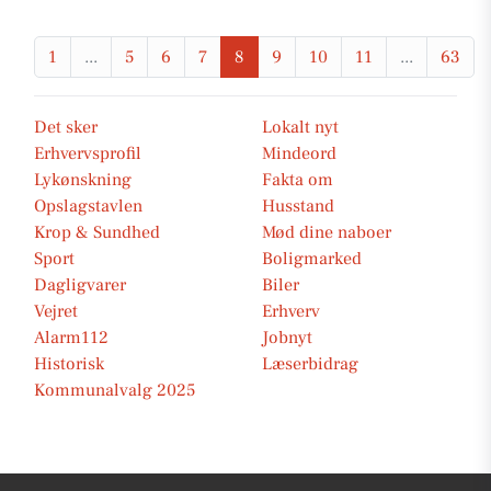
1
...
5
6
7
8
9
10
11
...
63
Det sker
Lokalt nyt
Erhvervsprofil
Mindeord
Lykønskning
Fakta om
Opslagstavlen
Husstand
Krop & Sundhed
Mød dine naboer
Sport
Boligmarked
Dagligvarer
Biler
Vejret
Erhverv
Alarm112
Jobnyt
Historisk
Læserbidrag
Kommunalvalg 2025