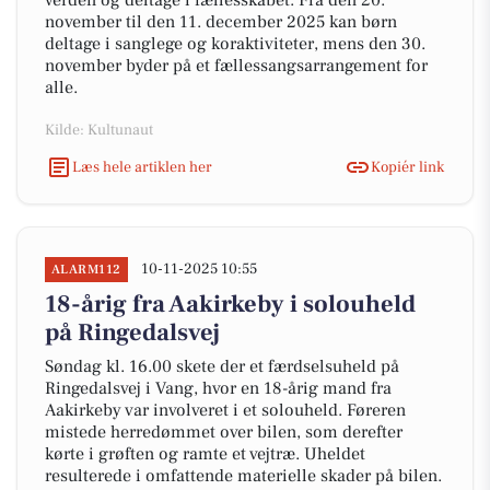
verden og deltage i fællesskabet. Fra den 20.
november til den 11. december 2025 kan børn
deltage i sanglege og koraktiviteter, mens den 30.
november byder på et fællessangsarrangement for
alle.
Kilde: Kultunaut
Læs hele artiklen her
Kopiér link
10-11-2025 10:55
ALARM112
18-årig fra Aakirkeby i solouheld
på Ringedalsvej
Søndag kl. 16.00 skete der et færdselsuheld på
Ringedalsvej i Vang, hvor en 18-årig mand fra
Aakirkeby var involveret i et solouheld. Føreren
mistede herredømmet over bilen, som derefter
kørte i grøften og ramte et vejtræ. Uheldet
resulterede i omfattende materielle skader på bilen.