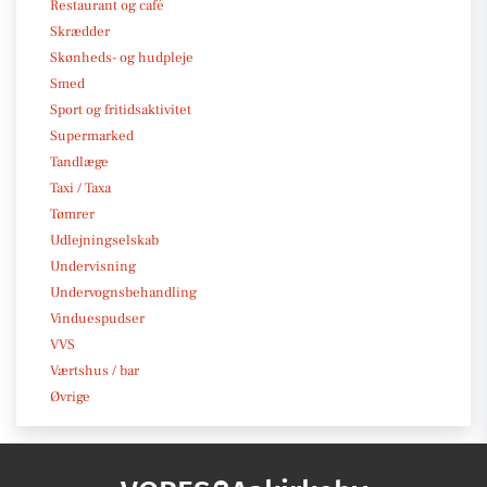
Restaurant og café
Skrædder
Skønheds- og hudpleje
Smed
Sport og fritidsaktivitet
Supermarked
Tandlæge
Taxi / Taxa
Tømrer
Udlejningselskab
Undervisning
Undervognsbehandling
Vinduespudser
VVS
Værtshus / bar
Øvrige