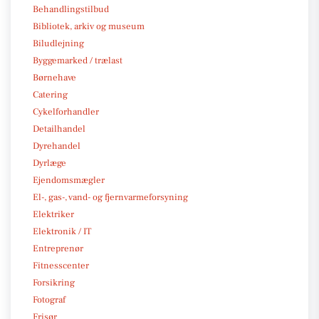
Behandlingstilbud
Bibliotek, arkiv og museum
Biludlejning
Byggemarked / trælast
Børnehave
Catering
Cykelforhandler
Detailhandel
Dyrehandel
Dyrlæge
Ejendomsmægler
El-, gas-, vand- og fjernvarmeforsyning
Elektriker
Elektronik / IT
Entreprenør
Fitnesscenter
Forsikring
Fotograf
Frisør