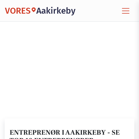
VORES
Aakirkeby
ENTREPRENØR I AAKIRKEBY - SE