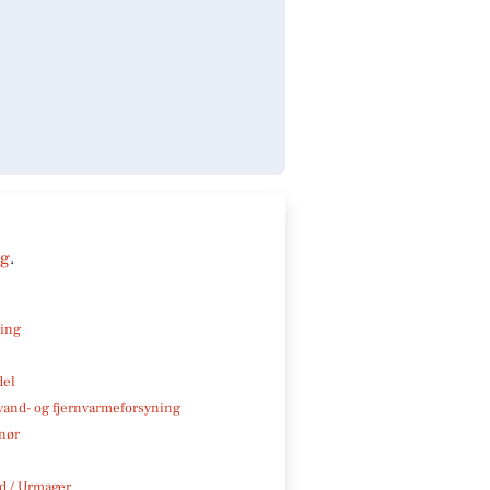
ng
.
ning
del
, vand- og fjernvarmeforsyning
nør
 / Urmager