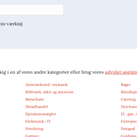
nte værktøj
kig i en af vores andre kategorier eller brug vores
udvidet søgni
Autoværksted / mekanik
Bager
Bibliotek, arkiv og museum
Biludlej
Børnehave
Catering
Detailhandel
Dyrehan
Ejendomsmægler
El-, gas-
Elektronik / IT
Entrepre
Forsikring
Fotograf
Gartner
Guldsmed