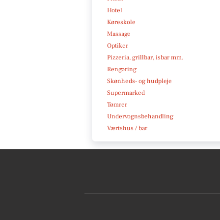
Hotel
Køreskole
Massage
Optiker
Pizzeria, grillbar, isbar mm.
Rengøring
Skønheds- og hudpleje
Supermarked
Tømrer
Undervognsbehandling
Værtshus / bar