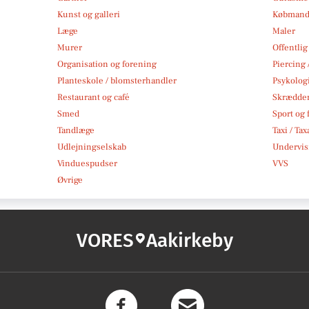
Kunst og galleri
Købmand
Læge
Maler
Murer
Offentlig
Organisation og forening
Piercing 
Planteskole / blomsterhandler
Psykolog
Restaurant og café
Skrædde
Smed
Sport og f
Tandlæge
Taxi / Tax
Udlejningselskab
Undervis
Vinduespudser
VVS
Øvrige
VORES
Aakirkeby