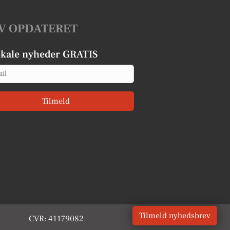
V OPDATERET
okale nyheder GRATIS
Tilmeld
Tilmeld nyhedsbrev
CVR: 41179082