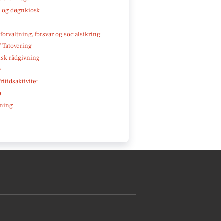
 og døgnkiosk
 forvaltning, forsvar og socialsikring
/ Tatovering
isk rådgivning
r
ritidsaktivitet
a
ning