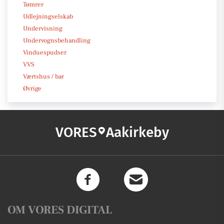
Tømrer
Udlejningselskab
Undervisning
Undervognsbehandling
Vinduespudser
VVS
Værtshus / bar
Øvrige
VORES
Aakirkeby
OM VORES DIGITAL